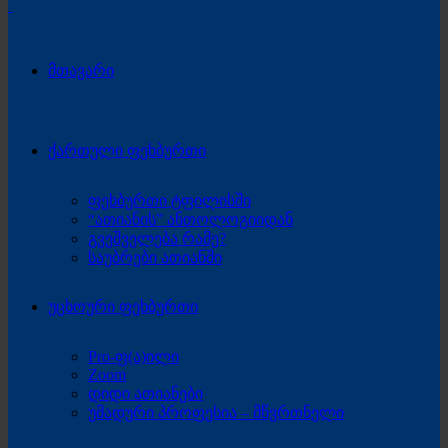
მთავარი
ქართული ფეხბურთი
ფეხბურთი ტფილისში
“ათიანის” ანთოლოგიიდან
გვეშველება რამე?
საუბრები ათიანში
უცხოური ფეხბურთი
Pro-ფ(ა)ილი
Zoom
დიდი ათიანები
უმადური პროფესია – მწვრთნელი