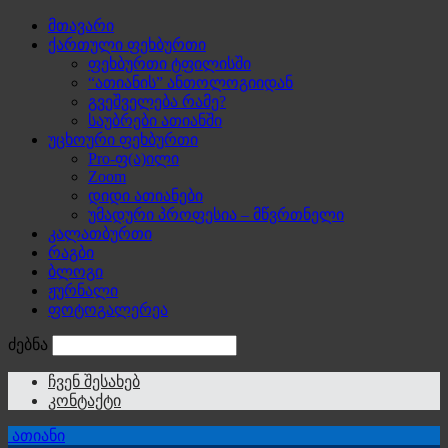
მთავარი
ქართული ფეხბურთი
ფეხბურთი ტფილისში
“ათიანის” ანთოლოგიიდან
გვეშველება რამე?
საუბრები ათიანში
უცხოური ფეხბურთი
Pro-ფ(ა)ილი
Zoom
დიდი ათიანები
უმადური პროფესია – მწვრთნელი
კალათბურთი
რაგბი
ბლოგი
ჟურნალი
ფოტოგალერეა
ძებნა
ჩვენ შესახებ
კონტაქტი
ათიანი