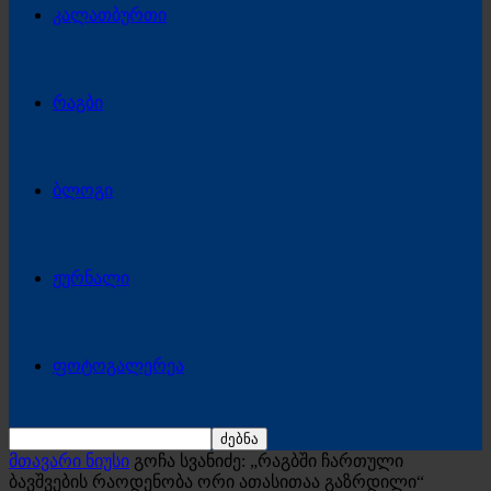
კალათბურთი
რაგბი
ბლოგი
ჟურნალი
ფოტოგალერეა
მთავარი ნიუსი
გოჩა სვანიძე: „რაგბში ჩართული
ბავშვების რაოდენობა ორი ათასითაა გაზრდილი“