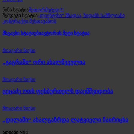
წინა სტატია
მეთორმეტედ!!!
შემდეგი სტატია
„იუვენტუსი“ მზადაა, ზიდანს სამწლიანი
კონტრაქტი შესთავაზოს
მსგავსი სტატიები
ავტორის მეტი სტატია
მთავარი ნიუსი
„გაგრაში“ ორი ახალწვეულია
მთავარი ნიუსი
ცეცაძე ოთხ ფეხბურთელს დაემშვიდობა
მთავარი ნიუსი
„დილაში“ ახალგაზრდა ლატვიელი ჩაირიცხა
ათიანი N94