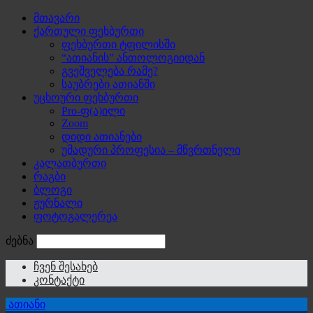
მთავარი
ქართული ფეხბურთი
ფეხბურთი ტფილისში
“ათიანის” ანთოლოგიიდან
გვეშველება რამე?
საუბრები ათიანში
უცხოური ფეხბურთი
Pro-ფ(ა)ილი
Zoom
დიდი ათიანები
უმადური პროფესია – მწვრთნელი
კალათბურთი
რაგბი
ბლოგი
ჟურნალი
ფოტოგალერეა
ძებნა
ჩვენ შესახებ
კონტაქტი
ათიანი