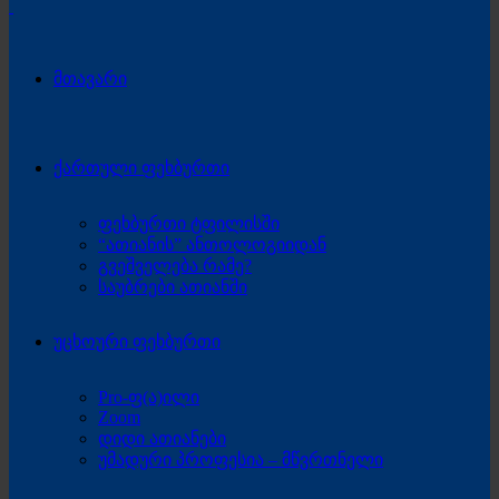
მთავარი
ქართული ფეხბურთი
ფეხბურთი ტფილისში
“ათიანის” ანთოლოგიიდან
გვეშველება რამე?
საუბრები ათიანში
უცხოური ფეხბურთი
Pro-ფ(ა)ილი
Zoom
დიდი ათიანები
უმადური პროფესია – მწვრთნელი