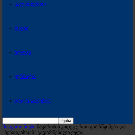
კალათბურთი
რაგბი
ბლოგი
ჟურნალი
ფოტოგალერეა
მთავარი ნიუსი
მაკარიძის კიდევ ერთი გაბრწყინება და
“ბენფიკასთან” გადარჩენილი ქულა