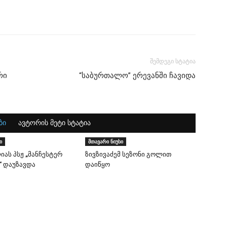
შემდეგი სტატია
რი
“საბურთალო” ერევანში ჩავიდა
ბი
ავტორის მეტი სტატია
ი
მთავარი ნიუსი
იას პსჟ „მანჩესტერ
ზივზივაძემ სეზონი გოლით
“ დაუზავდა
დაიწყო