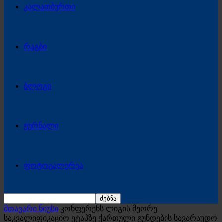
კალათბურთი
რაგბი
ბლოგი
ჟურნალი
ფოტოგალერეა
მთავარი ნიუსი
კონფერენს ლიგის მეორე
საკვალიფიკაციო ეტაპზე ქართული გუნდების სავარაუდო