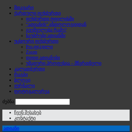
მთავარი
ქართული ფეხბურთი
ფეხბურთი ტფილისში
“ათიანის” ანთოლოგიიდან
გვეშველება რამე?
საუბრები ათიანში
უცხოური ფეხბურთი
Pro-ფ(ა)ილი
Zoom
დიდი ათიანები
უმადური პროფესია – მწვრთნელი
კალათბურთი
რაგბი
ბლოგი
ჟურნალი
ფოტოგალერეა
ძებნა
ჩვენ შესახებ
კონტაქტი
ათიანი