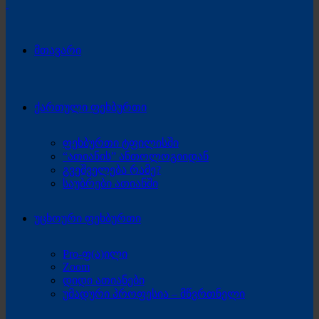
მთავარი
ქართული ფეხბურთი
ფეხბურთი ტფილისში
“ათიანის” ანთოლოგიიდან
გვეშველება რამე?
საუბრები ათიანში
უცხოური ფეხბურთი
Pro-ფ(ა)ილი
Zoom
დიდი ათიანები
უმადური პროფესია – მწვრთნელი