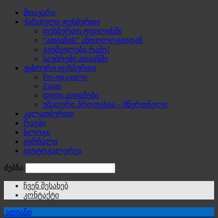
მთავარი
ქართული ფეხბურთი
ფეხბურთი ტფილისში
“ათიანის” ანთოლოგიიდან
გვეშველება რამე?
საუბრები ათიანში
უცხოური ფეხბურთი
Pro-ფ(ა)ილი
Zoom
დიდი ათიანები
უმადური პროფესია – მწვრთნელი
კალათბურთი
რაგბი
ბლოგი
ჟურნალი
ფოტოგალერეა
ძებნა
ჩვენ შესახებ
კონტაქტი
ათიანი