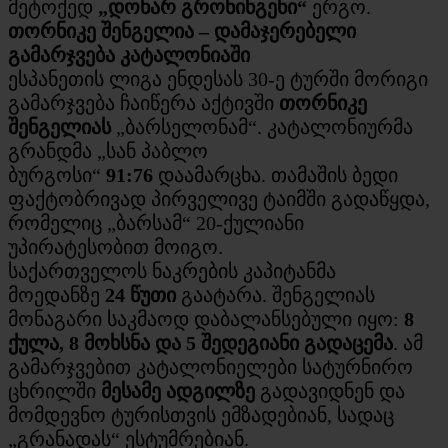
მეტოქედ
„დონარ გრონინგენი“
ერგო.
თორნიკე შენგელია – დამაჯერებელი
გამარჯვება კატალონიაში
ესპანეთის ლიგა ენდესას 30-ე ტურში მორიგი
გამარჯვება ჩაიწერა აქტივში
თორნიკე
შენგელიას
„ბარსელონამ“. კატალონიურმა
გრანდმა „სან პაბლო
ბურგოსი“
91:76
დაამარცხა. თამაშის ბედი
ფაქტობრივად პირველივე ტაიმში გადაწყდა,
რომელიც „ბარსამ“ 20-ქულიანი
უპირატესობით მოიგო.
საქართველოს ნაკრების კაპიტანმა
მოედანზე
24 წუთი
გაატარა. შენგელიას
მონაგარი საკმაოდ დაბალანსებული იყო:
8
ქულა, 8 მოხსნა და 5 შედეგიანი გადაცემა
. ამ
გამარჯვებით კატალონიელები სატურნირო
ცხრილში
მესამე ადგილზე
გადავიდნენ და
მომდევნო ტურისთვის ემზადებიან, სადაც
„გრანადას“ ესტუმრებიან.