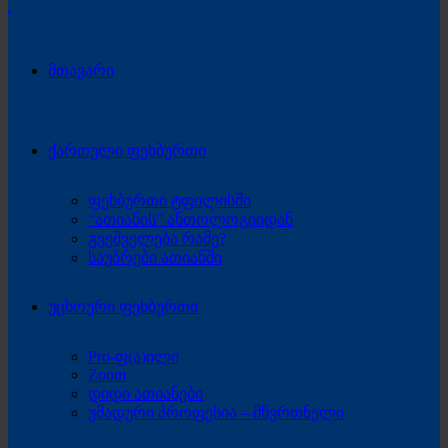
მთავარი
ქართული ფეხბურთი
ფეხბურთი ტფილისში
“ათიანის” ანთოლოგიიდან
გვეშველება რამე?
საუბრები ათიანში
უცხოური ფეხბურთი
Pro-ფ(ა)ილი
Zoom
დიდი ათიანები
უმადური პროფესია – მწვრთნელი