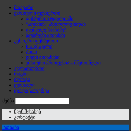
მთავარი
ქართული ფეხბურთი
ფეხბურთი ტფილისში
“ათიანის” ანთოლოგიიდან
გვეშველება რამე?
საუბრები ათიანში
უცხოური ფეხბურთი
Pro-ფ(ა)ილი
Zoom
დიდი ათიანები
უმადური პროფესია – მწვრთნელი
კალათბურთი
რაგბი
ბლოგი
ჟურნალი
ფოტოგალერეა
ძებნა
ჩვენ შესახებ
კონტაქტი
ათიანი