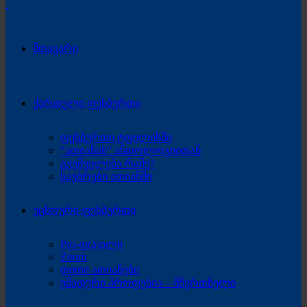
მთავარი
ქართული ფეხბურთი
ფეხბურთი ტფილისში
“ათიანის” ანთოლოგიიდან
გვეშველება რამე?
საუბრები ათიანში
უცხოური ფეხბურთი
Pro-ფ(ა)ილი
Zoom
დიდი ათიანები
უმადური პროფესია – მწვრთნელი