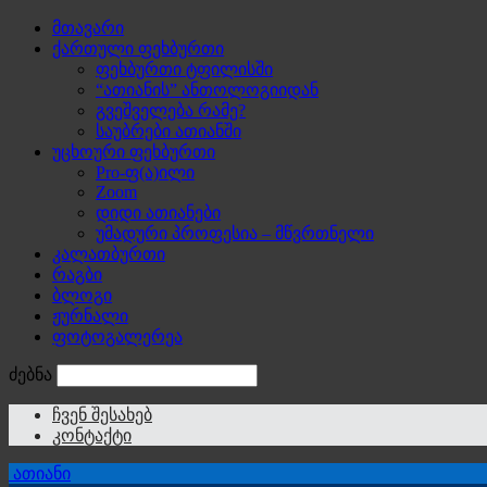
მთავარი
ქართული ფეხბურთი
ფეხბურთი ტფილისში
“ათიანის” ანთოლოგიიდან
გვეშველება რამე?
საუბრები ათიანში
უცხოური ფეხბურთი
Pro-ფ(ა)ილი
Zoom
დიდი ათიანები
უმადური პროფესია – მწვრთნელი
კალათბურთი
რაგბი
ბლოგი
ჟურნალი
ფოტოგალერეა
ძებნა
ჩვენ შესახებ
კონტაქტი
ათიანი