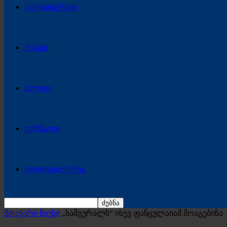
კალათბურთი
რაგბი
ბლოგი
ჟურნალი
ფოტოგალერეა
მთავარი ნიუსი
„სამგურალს“ ისევ ფანცულაიამ მოაგებინა