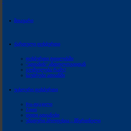
მთავარი
ქართული ფეხბურთი
ფეხბურთი ტფილისში
“ათიანის” ანთოლოგიიდან
გვეშველება რამე?
საუბრები ათიანში
უცხოური ფეხბურთი
Pro-ფ(ა)ილი
Zoom
დიდი ათიანები
უმადური პროფესია – მწვრთნელი