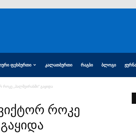
ᲝᲣᲠᲘ ᲤᲔᲮᲑᲣᲠᲗᲘ
ᲙᲐᲚᲐᲗᲑᲣᲠᲗᲘ
ᲠᲐᲒᲑᲘ
ᲑᲚᲝᲒᲘ
ᲟᲣᲠᲜ
რ როკე „პალმეირასში“ გაყიდა
 ვიქტორ როკე
 გაყიდა