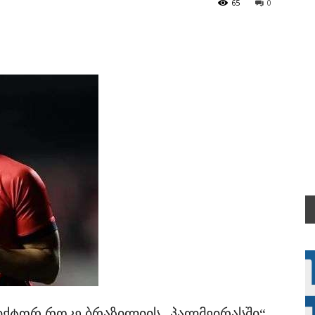
65
0
იქტორ როკე ბრაზილიის „პალმეირასში“