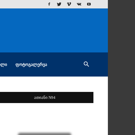
ᲐᲚᲘ
ᲤᲝᲢᲝᲒᲐᲚᲔᲠᲔᲐ
ათიანი N94