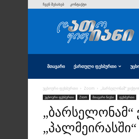
ჩვენ შესახებ
კონტაქტი
ათიანი
ᲛᲗᲐᲕᲐᲠᲘ
ᲥᲐᲠᲗᲣᲚᲘ ᲤᲔᲮᲑᲣᲠᲗᲘ
ᲣᲪᲮ
უცხოური ფეხბურთი
Zoom
„ბარსელონამ“ ვიქტო
უცხოური ფეხბურთი
Zoom
მთავარი ნიუსი
ფეხბურთი
„ბარსელონამ“
„პალმეირასში“