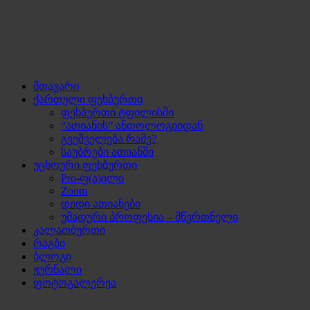
მთავარი
ქართული ფეხბურთი
ფეხბურთი ტფილისში
“ათიანის” ანთოლოგიიდან
გვეშველება რამე?
საუბრები ათიანში
უცხოური ფეხბურთი
Pro-ფ(ა)ილი
Zoom
დიდი ათიანები
უმადური პროფესია – მწვრთნელი
კალათბურთი
რაგბი
ბლოგი
ჟურნალი
ფოტოგალერეა