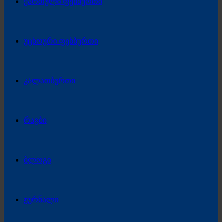
ქართული ფეხბურთი
უცხოური ფეხბურთი
კალათბურთი
რაგბი
ბლოგი
ჟურნალი