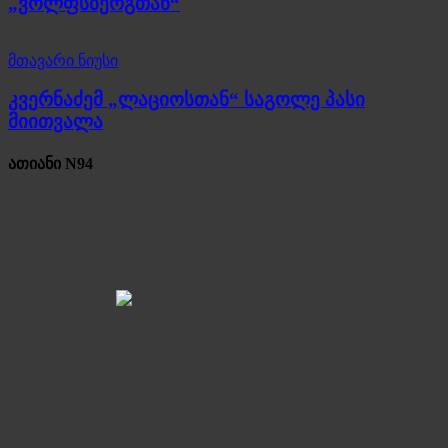
„ვოლფსბერგთან“
მთავარი ნიუსი
კვერნაძემ „ლაციოსთან“ საგოლე პასი
მიითვალა
ათიანი N94