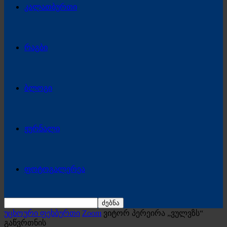
კალათბურთი
რაგბი
ბლოგი
ჟურნალი
ფოტოგალერეა
უცხოური ფეხბურთი
Zoom
ვიტორ პერეირა „ვულვზს“
გაწვრთნის