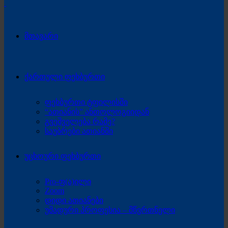
მთავარი
ქართული ფეხბურთი
ფეხბურთი ტფილისში
“ათიანის” ანთოლოგიიდან
გვეშველება რამე?
საუბრები ათიანში
უცხოური ფეხბურთი
Pro-ფ(ა)ილი
Zoom
დიდი ათიანები
უმადური პროფესია – მწვრთნელი