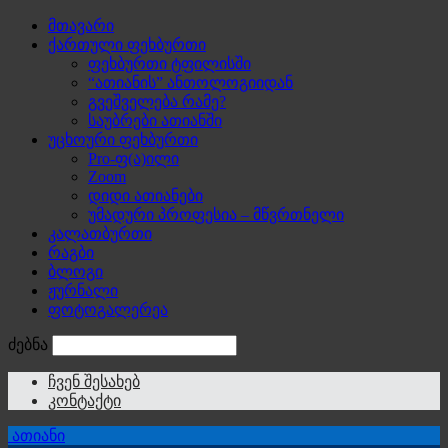
მთავარი
ქართული ფეხბურთი
ფეხბურთი ტფილისში
“ათიანის” ანთოლოგიიდან
გვეშველება რამე?
საუბრები ათიანში
უცხოური ფეხბურთი
Pro-ფ(ა)ილი
Zoom
დიდი ათიანები
უმადური პროფესია – მწვრთნელი
კალათბურთი
რაგბი
ბლოგი
ჟურნალი
ფოტოგალერეა
ძებნა
ჩვენ შესახებ
კონტაქტი
ათიანი