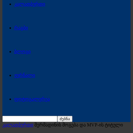
კალათბურთი
რაგბი
ბლოგი
ჟურნალი
ფოტოგალერეა
კალათბურთი
შერმადინის მოგება და MVP-ის ტიტული