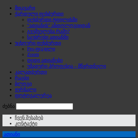
მთავარი
ქართული ფეხბურთი
ფეხბურთი ტფილისში
“ათიანის” ანთოლოგიიდან
გვეშველება რამე?
საუბრები ათიანში
უცხოური ფეხბურთი
Pro-ფ(ა)ილი
Zoom
დიდი ათიანები
უმადური პროფესია – მწვრთნელი
კალათბურთი
რაგბი
ბლოგი
ჟურნალი
ფოტოგალერეა
ძებნა
ჩვენ შესახებ
კონტაქტი
ათიანი