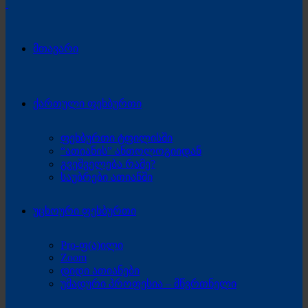
მთავარი
ქართული ფეხბურთი
ფეხბურთი ტფილისში
“ათიანის” ანთოლოგიიდან
გვეშველება რამე?
საუბრები ათიანში
უცხოური ფეხბურთი
Pro-ფ(ა)ილი
Zoom
დიდი ათიანები
უმადური პროფესია – მწვრთნელი