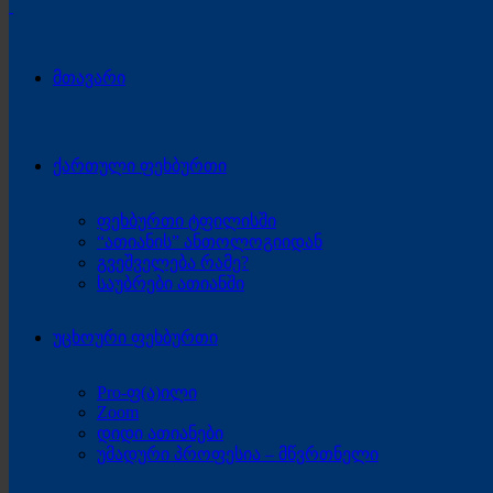
მთავარი
ქართული ფეხბურთი
ფეხბურთი ტფილისში
“ათიანის” ანთოლოგიიდან
გვეშველება რამე?
საუბრები ათიანში
უცხოური ფეხბურთი
Pro-ფ(ა)ილი
Zoom
დიდი ათიანები
უმადური პროფესია – მწვრთნელი