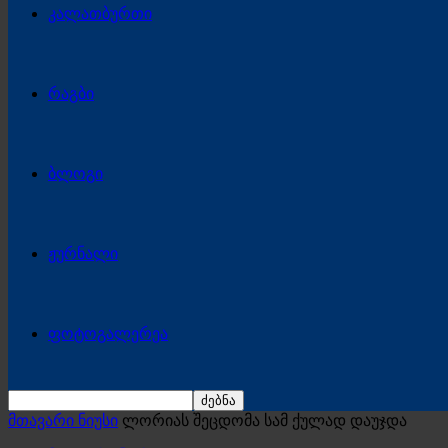
კალათბურთი
რაგბი
ბლოგი
ჟურნალი
ფოტოგალერეა
მთავარი ნიუსი
ლორიას შეცდომა სამ ქულად დაუჯდა