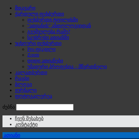
მთავარი
ქართული ფეხბურთი
ფეხბურთი ტფილისში
“ათიანის” ანთოლოგიიდან
გვეშველება რამე?
საუბრები ათიანში
უცხოური ფეხბურთი
Pro-ფ(ა)ილი
Zoom
დიდი ათიანები
უმადური პროფესია – მწვრთნელი
კალათბურთი
რაგბი
ბლოგი
ჟურნალი
ფოტოგალერეა
ძებნა
ჩვენ შესახებ
კონტაქტი
ათიანი