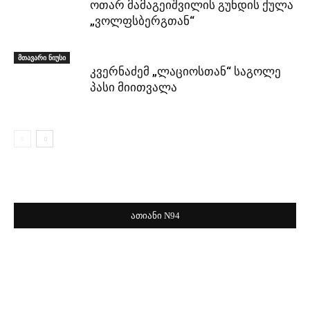
ოთარ მამაგეიშვილის გუნდის ქულა
„ვოლფსბერგთან“
მთავარი ნიუსი
კვერნაძემ „ლაციოსთან“ საგოლე
პასი მიითვალა
ათიანი N94