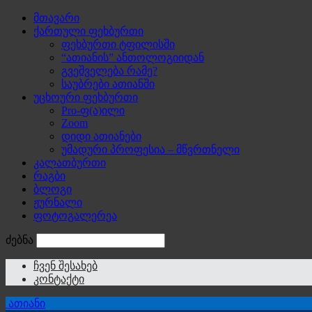
მთავარი
ქართული ფეხბურთი
ფეხბურთი ტფილისში
“ათიანის” ანთოლოგიიდან
გვეშველება რამე?
საუბრები ათიანში
უცხოური ფეხბურთი
Pro-ფ(ა)ილი
Zoom
დიდი ათიანები
უმადური პროფესია – მწვრთნელი
კალათბურთი
რაგბი
ბლოგი
ჟურნალი
ფოტოგალერეა
ძებნა
ჩვენ შესახებ
კონტაქტი
ათიანი