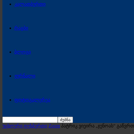
კალათბურთი
რაგბი
ბლოგი
ჟურნალი
ფოტოგალერეა
უცხოური ფეხბურთი
Zoom
პატრიკ ვიეირა „ჯენოას“ გაწვრთ