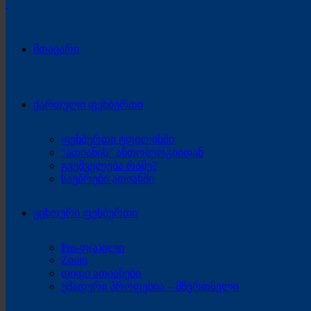
მთავარი
ქართული ფეხბურთი
ფეხბურთი ტფილისში
“ათიანის” ანთოლოგიიდან
გვეშველება რამე?
საუბრები ათიანში
უცხოური ფეხბურთი
Pro-ფ(ა)ილი
Zoom
დიდი ათიანები
უმადური პროფესია – მწვრთნელი