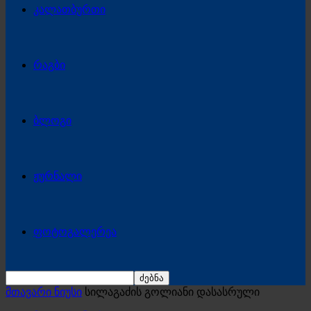
კალათბურთი
რაგბი
ბლოგი
ჟურნალი
ფოტოგალერეა
მთავარი ნიუსი
სილაგაძის გოლიანი დასასრული