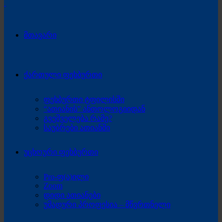
მთავარი
ქართული ფეხბურთი
ფეხბურთი ტფილისში
“ათიანის” ანთოლოგიიდან
გვეშველება რამე?
საუბრები ათიანში
უცხოური ფეხბურთი
Pro-ფ(ა)ილი
Zoom
დიდი ათიანები
უმადური პროფესია – მწვრთნელი