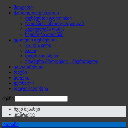
მთავარი
ქართული ფეხბურთი
ფეხბურთი ტფილისში
“ათიანის” ანთოლოგიიდან
გვეშველება რამე?
საუბრები ათიანში
უცხოური ფეხბურთი
Pro-ფ(ა)ილი
Zoom
დიდი ათიანები
უმადური პროფესია – მწვრთნელი
კალათბურთი
რაგბი
ბლოგი
ჟურნალი
ფოტოგალერეა
ძებნა
ჩვენ შესახებ
კონტაქტი
ათიანი