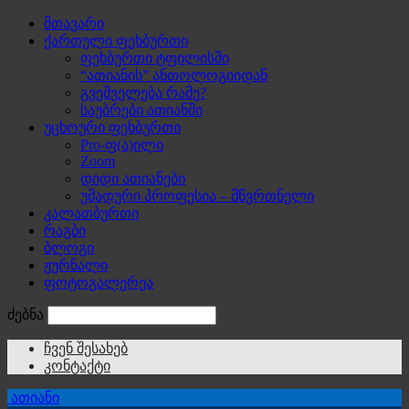
მთავარი
ქართული ფეხბურთი
ფეხბურთი ტფილისში
“ათიანის” ანთოლოგიიდან
გვეშველება რამე?
საუბრები ათიანში
უცხოური ფეხბურთი
Pro-ფ(ა)ილი
Zoom
დიდი ათიანები
უმადური პროფესია – მწვრთნელი
კალათბურთი
რაგბი
ბლოგი
ჟურნალი
ფოტოგალერეა
ძებნა
ჩვენ შესახებ
კონტაქტი
ათიანი