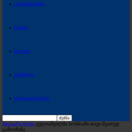
კალათბურთი
რაგბი
ბლოგი
ჟურნალი
ფოტოგალერეა
მთავარი ნიუსი
გულიაშვილმა ბოსნიაში თავი მეათედ
გამოიჩინა