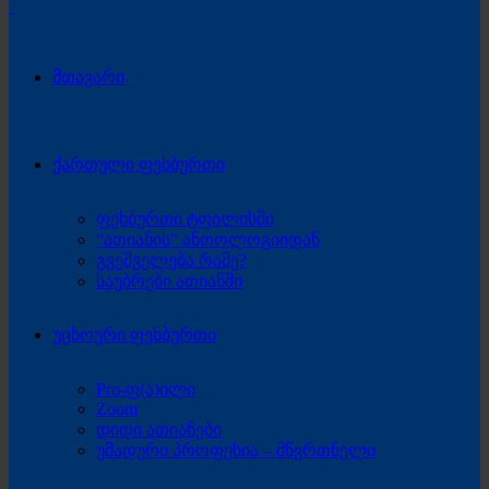
მთავარი
ქართული ფეხბურთი
ფეხბურთი ტფილისში
“ათიანის” ანთოლოგიიდან
გვეშველება რამე?
საუბრები ათიანში
უცხოური ფეხბურთი
Pro-ფ(ა)ილი
Zoom
დიდი ათიანები
უმადური პროფესია – მწვრთნელი