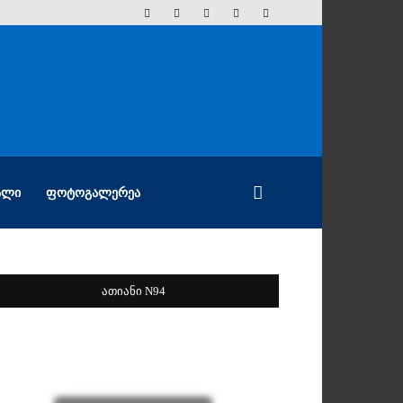
ᲐᲚᲘ
ᲤᲝᲢᲝᲒᲐᲚᲔᲠᲔᲐ
ათიანი N94