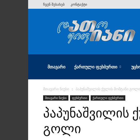
ჩვენ შესახებ
კონტაქტი
ათიანი
ᲛᲗᲐᲕᲐᲠᲘ
ᲥᲐᲠᲗᲣᲚᲘ ᲤᲔᲮᲑᲣᲠᲗᲘ
ᲣᲪᲮ
მთავარი ნიუსი
პაპუნაშვილის ქულის მომტანი გოლ
მთავარი ნიუსი
ფეხბურთი
ქართული ფეხბურთი
პაპუნაშვილის 
გოლი