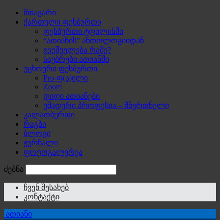
მთავარი
ქართული ფეხბურთი
ფეხბურთი ტფილისში
“ათიანის” ანთოლოგიიდან
გვეშველება რამე?
საუბრები ათიანში
უცხოური ფეხბურთი
Pro-ფ(ა)ილი
Zoom
დიდი ათიანები
უმადური პროფესია – მწვრთნელი
კალათბურთი
რაგბი
ბლოგი
ჟურნალი
ფოტოგალერეა
ძებნა
ჩვენ შესახებ
კონტაქტი
ათიანი