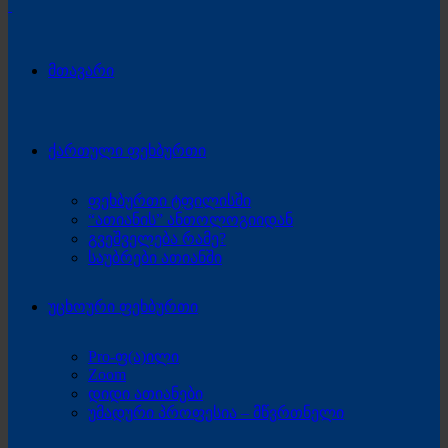
მთავარი
ქართული ფეხბურთი
ფეხბურთი ტფილისში
“ათიანის” ანთოლოგიიდან
გვეშველება რამე?
საუბრები ათიანში
უცხოური ფეხბურთი
Pro-ფ(ა)ილი
Zoom
დიდი ათიანები
უმადური პროფესია – მწვრთნელი