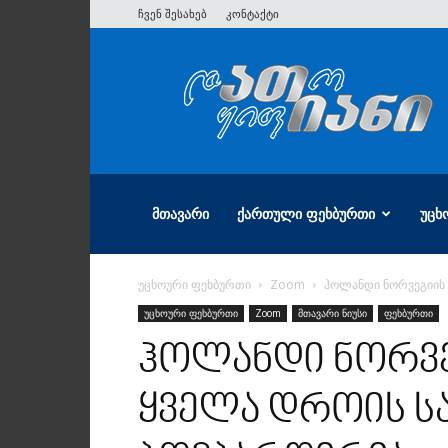
ჩვენ შესახებ
კონტაქტი
ათიანი
ᲛᲗᲐᲕᲐᲠᲘ
ᲥᲐᲠᲗᲣᲚᲘ ᲤᲔᲮᲑᲣᲠᲗᲘ
ᲣᲪᲮ
უცხოური ფეხბურთი
Zoom
ჰოლანდი ნორვეგიის 
უცხოური ფეხბურთი
Zoom
მთავარი ნიუსი
ფეხბურთი
ჰოლანდი ნორვე
ყველა დროის ს