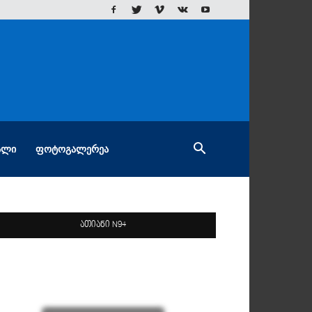
ᲐᲚᲘ
ᲤᲝᲢᲝᲒᲐᲚᲔᲠᲔᲐ
ათიანი N94