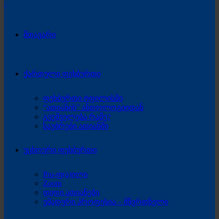
მთავარი
ქართული ფეხბურთი
ფეხბურთი ტფილისში
“ათიანის” ანთოლოგიიდან
გვეშველება რამე?
საუბრები ათიანში
უცხოური ფეხბურთი
Pro-ფ(ა)ილი
Zoom
დიდი ათიანები
უმადური პროფესია – მწვრთნელი