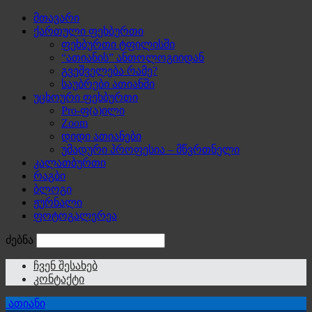
მთავარი
ქართული ფეხბურთი
ფეხბურთი ტფილისში
“ათიანის” ანთოლოგიიდან
გვეშველება რამე?
საუბრები ათიანში
უცხოური ფეხბურთი
Pro-ფ(ა)ილი
Zoom
დიდი ათიანები
უმადური პროფესია – მწვრთნელი
კალათბურთი
რაგბი
ბლოგი
ჟურნალი
ფოტოგალერეა
ძებნა
ჩვენ შესახებ
კონტაქტი
ათიანი