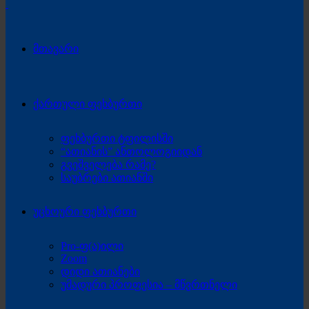
მთავარი
ქართული ფეხბურთი
ფეხბურთი ტფილისში
“ათიანის” ანთოლოგიიდან
გვეშველება რამე?
საუბრები ათიანში
უცხოური ფეხბურთი
Pro-ფ(ა)ილი
Zoom
დიდი ათიანები
უმადური პროფესია – მწვრთნელი