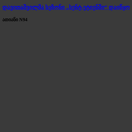
დავითაშვილმა სეზონი „სენტ-ეტიენში“ დაიწყო
ათიანი N94