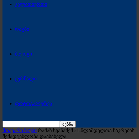
კალათბურთი
რაგბი
ბლოგი
ჟურნალი
ფოტოგალერეა
მთავარი ნიუსი
რამაზ სვანაძემ 21-წლამდელთა ნაკრების
შემადგენლობა დაასახელა