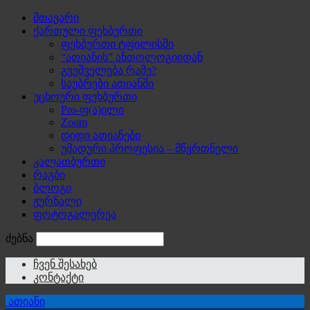
მთავარი
ქართული ფეხბურთი
ფეხბურთი ტფილისში
“ათიანის” ანთოლოგიიდან
გვეშველება რამე?
საუბრები ათიანში
უცხოური ფეხბურთი
Pro-ფ(ა)ილი
Zoom
დიდი ათიანები
უმადური პროფესია – მწვრთნელი
კალათბურთი
რაგბი
ბლოგი
ჟურნალი
ფოტოგალერეა
ძებნა
ჩვენ შესახებ
კონტაქტი
ათიანი