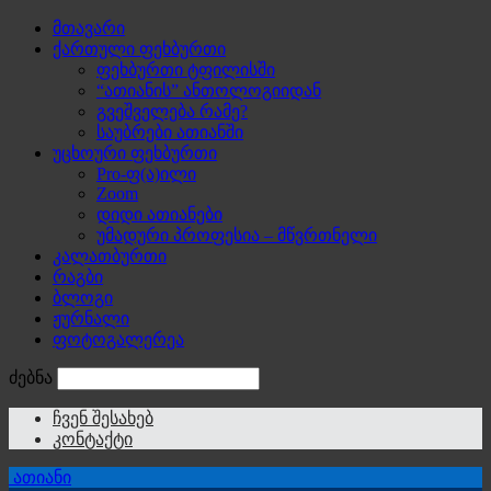
მთავარი
ქართული ფეხბურთი
ფეხბურთი ტფილისში
“ათიანის” ანთოლოგიიდან
გვეშველება რამე?
საუბრები ათიანში
უცხოური ფეხბურთი
Pro-ფ(ა)ილი
Zoom
დიდი ათიანები
უმადური პროფესია – მწვრთნელი
კალათბურთი
რაგბი
ბლოგი
ჟურნალი
ფოტოგალერეა
ძებნა
ჩვენ შესახებ
კონტაქტი
ათიანი