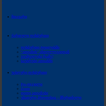
მთავარი
ქართული ფეხბურთი
ფეხბურთი ტფილისში
“ათიანის” ანთოლოგიიდან
გვეშველება რამე?
საუბრები ათიანში
უცხოური ფეხბურთი
Pro-ფ(ა)ილი
Zoom
დიდი ათიანები
უმადური პროფესია – მწვრთნელი