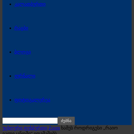
კალათბურთი
რაგბი
ბლოგი
ჟურნალი
ფოტოგალერეა
უცხოური ფეხბურთი
Zoom
ხამეს როდრიგესი „რაიო
ვალეკანოში“ ითამაშებს