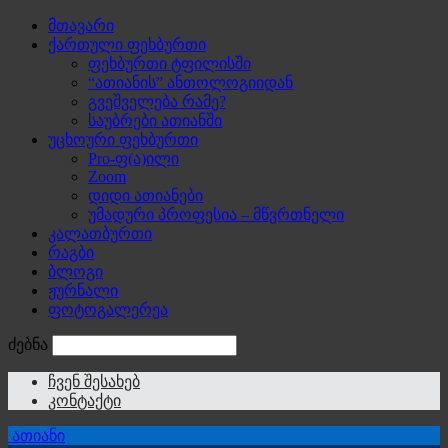
მთავარი
ქართული ფეხბურთი
ფეხბურთი ტფილისში
“ათიანის” ანთოლოგიიდან
გვეშველება რამე?
საუბრები ათიანში
უცხოური ფეხბურთი
Pro-ფ(ა)ილი
Zoom
დიდი ათიანები
უმადური პროფესია – მწვრთნელი
კალათბურთი
რაგბი
ბლოგი
ჟურნალი
ფოტოგალერეა
ძებნა
ჩვენ შესახებ
კონტაქტი
ათიანი