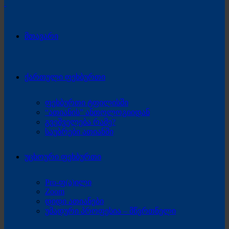
მთავარი
ქართული ფეხბურთი
ფეხბურთი ტფილისში
“ათიანის” ანთოლოგიიდან
გვეშველება რამე?
საუბრები ათიანში
უცხოური ფეხბურთი
Pro-ფ(ა)ილი
Zoom
დიდი ათიანები
უმადური პროფესია – მწვრთნელი