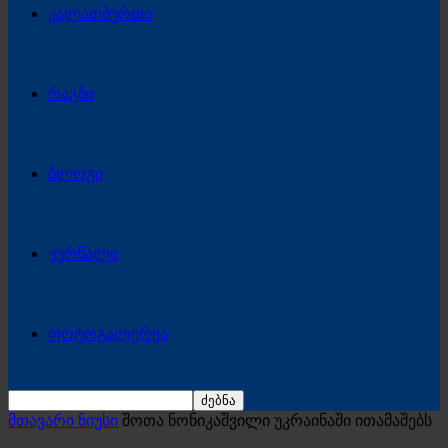
კალათბურთი
რაგბი
ბლოგი
ჟურნალი
ფოტოგალერეა
მთავარი ნიუსი
შოთა ნონიკაშვილი უკრაინაში ითამაშებს