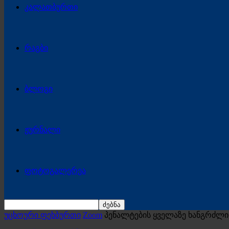
კალათბურთი
რაგბი
ბლოგი
ჟურნალი
ფოტოგალერეა
უცხოური ფეხბურთი
Zoom
პენალტების ყველაზე ხანგრძლი