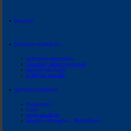
მთავარი
ქართული ფეხბურთი
ფეხბურთი ტფილისში
“ათიანის” ანთოლოგიიდან
გვეშველება რამე?
საუბრები ათიანში
უცხოური ფეხბურთი
Pro-ფ(ა)ილი
Zoom
დიდი ათიანები
უმადური პროფესია – მწვრთნელი