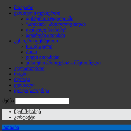
მთავარი
ქართული ფეხბურთი
ფეხბურთი ტფილისში
“ათიანის” ანთოლოგიიდან
გვეშველება რამე?
საუბრები ათიანში
უცხოური ფეხბურთი
Pro-ფ(ა)ილი
Zoom
დიდი ათიანები
უმადური პროფესია – მწვრთნელი
კალათბურთი
რაგბი
ბლოგი
ჟურნალი
ფოტოგალერეა
ძებნა
ჩვენ შესახებ
კონტაქტი
ათიანი