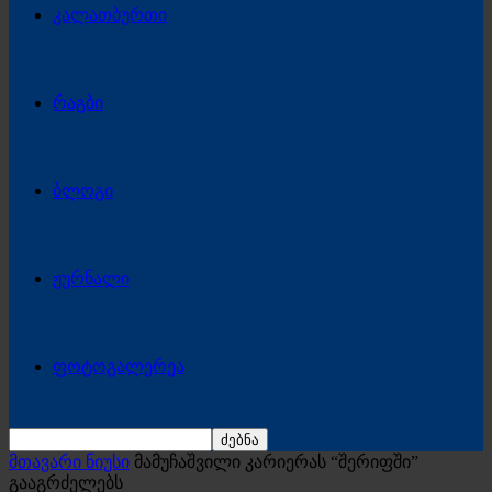
კალათბურთი
რაგბი
ბლოგი
ჟურნალი
ფოტოგალერეა
მთავარი ნიუსი
მამუჩაშვილი კარიერას “შერიფში”
გააგრძელებს