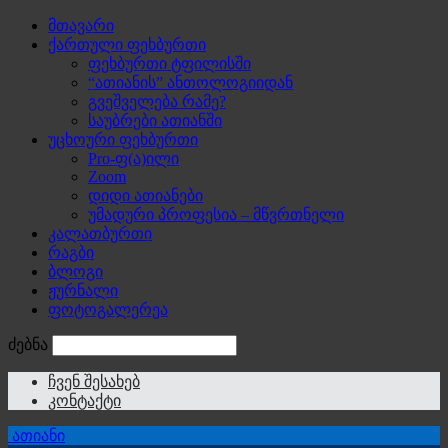
მთავარი
ქართული ფეხბურთი
ფეხბურთი ტფილისში
“ათიანის” ანთოლოგიიდან
გვეშველება რამე?
საუბრები ათიანში
უცხოური ფეხბურთი
Pro-ფ(ა)ილი
Zoom
დიდი ათიანები
უმადური პროფესია – მწვრთნელი
კალათბურთი
რაგბი
ბლოგი
ჟურნალი
ფოტოგალერეა
ძებნა
ჩვენ შესახებ
კონტაქტი
ათიანი