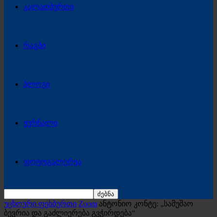
კალათბურთი
რაგბი
ბლოგი
ჟურნალი
ფოტოგალერეა
უცხოური ფეხბურთი
Zoom
ანტონიო კონტე: „სამუშაო
ბევრია და გაძლიერება გვჭირდება“