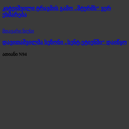
კიტეიშვილი ტრავმის გამო „შტურმს“ ვერ
ეხმარება
მთავარი ნიუსი
დავითაშვილმა სეზონი „სენტ-ეტიენში“ დაიწყო
ათიანი N94