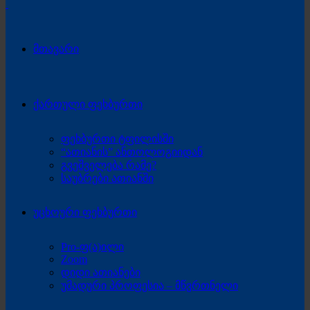
მთავარი
ქართული ფეხბურთი
ფეხბურთი ტფილისში
“ათიანის” ანთოლოგიიდან
გვეშველება რამე?
საუბრები ათიანში
უცხოური ფეხბურთი
Pro-ფ(ა)ილი
Zoom
დიდი ათიანები
უმადური პროფესია – მწვრთნელი