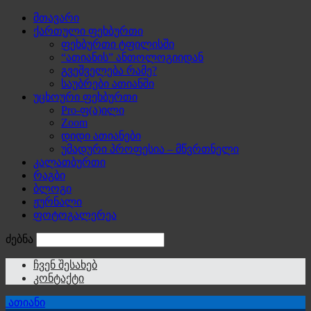
მთავარი
ქართული ფეხბურთი
ფეხბურთი ტფილისში
“ათიანის” ანთოლოგიიდან
გვეშველება რამე?
საუბრები ათიანში
უცხოური ფეხბურთი
Pro-ფ(ა)ილი
Zoom
დიდი ათიანები
უმადური პროფესია – მწვრთნელი
კალათბურთი
რაგბი
ბლოგი
ჟურნალი
ფოტოგალერეა
ძებნა
ჩვენ შესახებ
კონტაქტი
ათიანი