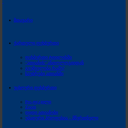
მთავარი
ქართული ფეხბურთი
ფეხბურთი ტფილისში
“ათიანის” ანთოლოგიიდან
გვეშველება რამე?
საუბრები ათიანში
უცხოური ფეხბურთი
Pro-ფ(ა)ილი
Zoom
დიდი ათიანები
უმადური პროფესია – მწვრთნელი