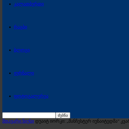
კალათბურთი
რაგბი
ბლოგი
ჟურნალი
ფოტოგალერეა
მთავარი ნიუსი
დუაიტ იორკი: „მანჩესტერ იუნაიტედმა“ კვ