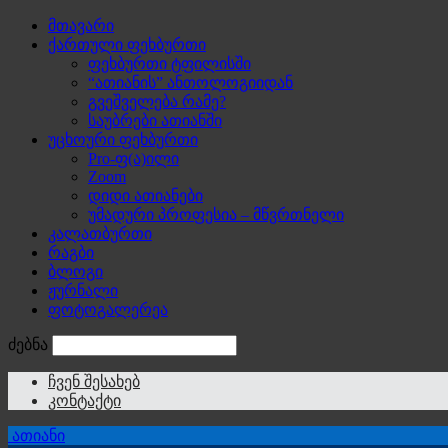
მთავარი
ქართული ფეხბურთი
ფეხბურთი ტფილისში
“ათიანის” ანთოლოგიიდან
გვეშველება რამე?
საუბრები ათიანში
უცხოური ფეხბურთი
Pro-ფ(ა)ილი
Zoom
დიდი ათიანები
უმადური პროფესია – მწვრთნელი
კალათბურთი
რაგბი
ბლოგი
ჟურნალი
ფოტოგალერეა
ძებნა
ჩვენ შესახებ
კონტაქტი
ათიანი