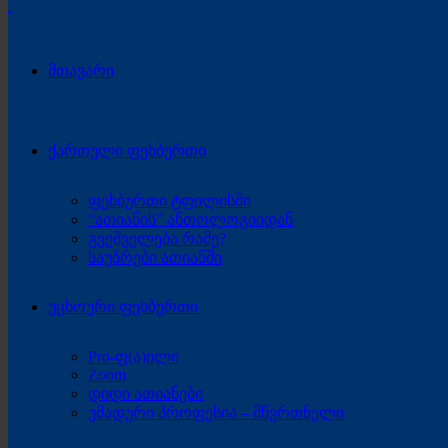
მთავარი
ქართული ფეხბურთი
ფეხბურთი ტფილისში
“ათიანის” ანთოლოგიიდან
გვეშველება რამე?
საუბრები ათიანში
უცხოური ფეხბურთი
Pro-ფ(ა)ილი
Zoom
დიდი ათიანები
უმადური პროფესია – მწვრთნელი