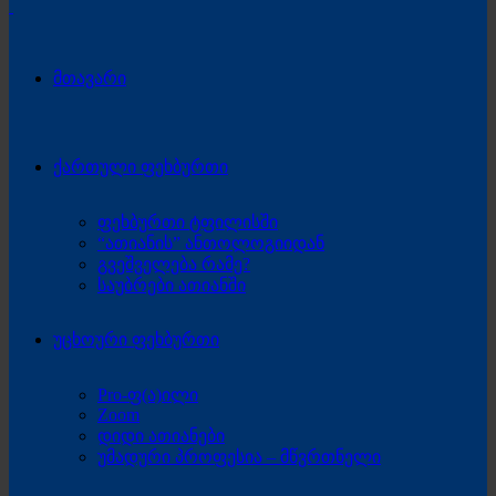
მთავარი
ქართული ფეხბურთი
ფეხბურთი ტფილისში
“ათიანის” ანთოლოგიიდან
გვეშველება რამე?
საუბრები ათიანში
უცხოური ფეხბურთი
Pro-ფ(ა)ილი
Zoom
დიდი ათიანები
უმადური პროფესია – მწვრთნელი