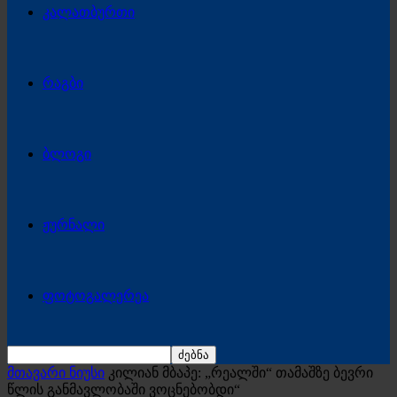
კალათბურთი
რაგბი
ბლოგი
ჟურნალი
ფოტოგალერეა
მთავარი ნიუსი
კილიან მბაპე: „რეალში“ თამაშზე ბევრი
წლის განმავლობაში ვოცნებობდი“