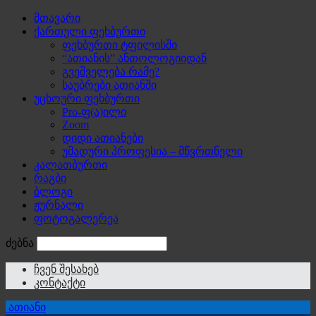
მთავარი
ქართული ფეხბურთი
ფეხბურთი ტფილისში
“ათიანის” ანთოლოგიიდან
გვეშველება რამე?
საუბრები ათიანში
უცხოური ფეხბურთი
Pro-ფ(ა)ილი
Zoom
დიდი ათიანები
უმადური პროფესია – მწვრთნელი
კალათბურთი
რაგბი
ბლოგი
ჟურნალი
ფოტოგალერეა
ძებნა
ჩვენ შესახებ
კონტაქტი
ათიანი