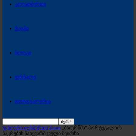
კალათბურთი
რაგბი
ბლოგი
ჟურნალი
ფოტოგალერეა
უცხოური ფეხბურთი
Zoom
„ბაიერნმა“ პორტუგალიის
ნაკრების ნახევარმცველი შეიძინა