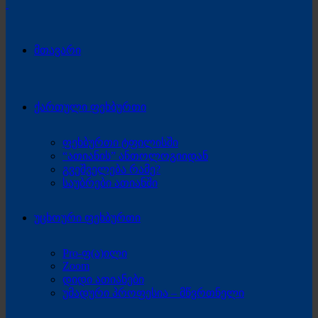
მთავარი
ქართული ფეხბურთი
ფეხბურთი ტფილისში
“ათიანის” ანთოლოგიიდან
გვეშველება რამე?
საუბრები ათიანში
უცხოური ფეხბურთი
Pro-ფ(ა)ილი
Zoom
დიდი ათიანები
უმადური პროფესია – მწვრთნელი