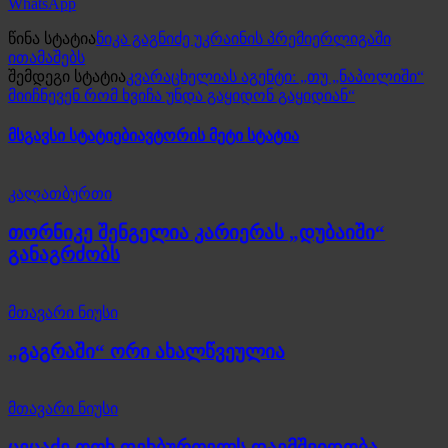
WhatsApp
წინა სტატია
ნიკა გაგნიძე უკრაინის პრემიერლიგაში
ითამაშებს
შემდეგი სტატია
კვარაცხელიას აგენტი: „თუ „ნაპოლიში“
მიიჩნევენ რომ ხვიჩა უნდა გაყიდონ გაყიდიან“
მსგავსი სტატიები
ავტორის მეტი სტატია
კალათბურთი
თორნიკე შენგელია კარიერას „დუბაიში“
განაგრძობს
მთავარი ნიუსი
„გაგრაში“ ორი ახალწვეულია
მთავარი ნიუსი
ცეცაძე ოთხ ფეხბურთელს დაემშვიდობა