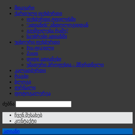
მთავარი
ქართული ფეხბურთი
ფეხბურთი ტფილისში
“ათიანის” ანთოლოგიიდან
გვეშველება რამე?
საუბრები ათიანში
უცხოური ფეხბურთი
Pro-ფ(ა)ილი
Zoom
დიდი ათიანები
უმადური პროფესია – მწვრთნელი
კალათბურთი
რაგბი
ბლოგი
ჟურნალი
ფოტოგალერეა
ძებნა
ჩვენ შესახებ
კონტაქტი
ათიანი