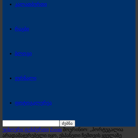
კალათბურთი
რაგბი
ბლოგი
ჟურნალი
ფოტოგალერეა
უცხოური ფეხბურთი
Zoom
მოურინიო: „პორტუგალია
არადამაჯერებელი იყო, ესპანეთი ჩემთვის ყველაზე