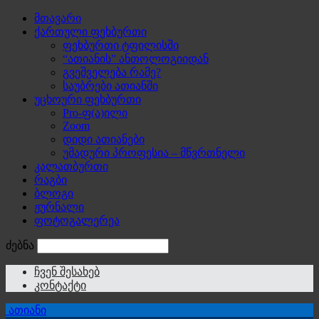
მთავარი
ქართული ფეხბურთი
ფეხბურთი ტფილისში
“ათიანის” ანთოლოგიიდან
გვეშველება რამე?
საუბრები ათიანში
უცხოური ფეხბურთი
Pro-ფ(ა)ილი
Zoom
დიდი ათიანები
უმადური პროფესია – მწვრთნელი
კალათბურთი
რაგბი
ბლოგი
ჟურნალი
ფოტოგალერეა
ძებნა
ჩვენ შესახებ
კონტაქტი
ათიანი