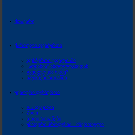
მთავარი
ქართული ფეხბურთი
ფეხბურთი ტფილისში
“ათიანის” ანთოლოგიიდან
გვეშველება რამე?
საუბრები ათიანში
უცხოური ფეხბურთი
Pro-ფ(ა)ილი
Zoom
დიდი ათიანები
უმადური პროფესია – მწვრთნელი