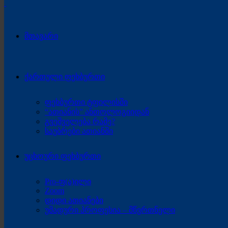
მთავარი
ქართული ფეხბურთი
ფეხბურთი ტფილისში
“ათიანის” ანთოლოგიიდან
გვეშველება რამე?
საუბრები ათიანში
უცხოური ფეხბურთი
Pro-ფ(ა)ილი
Zoom
დიდი ათიანები
უმადური პროფესია – მწვრთნელი