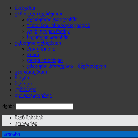
მთავარი
ქართული ფეხბურთი
ფეხბურთი ტფილისში
“ათიანის” ანთოლოგიიდან
გვეშველება რამე?
საუბრები ათიანში
უცხოური ფეხბურთი
Pro-ფ(ა)ილი
Zoom
დიდი ათიანები
უმადური პროფესია – მწვრთნელი
კალათბურთი
რაგბი
ბლოგი
ჟურნალი
ფოტოგალერეა
ძებნა
ჩვენ შესახებ
კონტაქტი
ათიანი