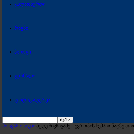
კალათბურთი
რაგბი
ბლოგი
ჟურნალი
ფოტოგალერეა
მთავარი ნიუსი
ბუდუ ზივზივაძე: “ევროპის ჩემპიონატზე 