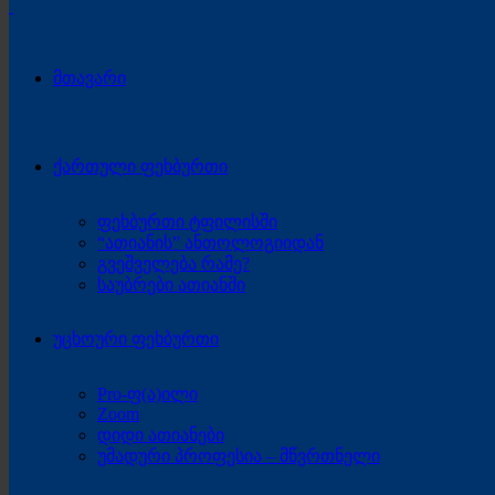
მთავარი
ქართული ფეხბურთი
ფეხბურთი ტფილისში
“ათიანის” ანთოლოგიიდან
გვეშველება რამე?
საუბრები ათიანში
უცხოური ფეხბურთი
Pro-ფ(ა)ილი
Zoom
დიდი ათიანები
უმადური პროფესია – მწვრთნელი