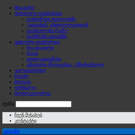
მთავარი
ქართული ფეხბურთი
ფეხბურთი ტფილისში
“ათიანის” ანთოლოგიიდან
გვეშველება რამე?
საუბრები ათიანში
უცხოური ფეხბურთი
Pro-ფ(ა)ილი
Zoom
დიდი ათიანები
უმადური პროფესია – მწვრთნელი
კალათბურთი
რაგბი
ბლოგი
ჟურნალი
ფოტოგალერეა
ძებნა
ჩვენ შესახებ
კონტაქტი
ათიანი