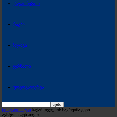
კალათბურთი
რაგბი
ბლოგი
ჟურნალი
ფოტოგალერეა
მთავარი ნიუსი
საქართველოს ნაკრებმა გეზი
ავსტრიისკენ აიღო