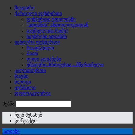
მთავარი
ქართული ფეხბურთი
ფეხბურთი ტფილისში
“ათიანის” ანთოლოგიიდან
გვეშველება რამე?
საუბრები ათიანში
უცხოური ფეხბურთი
Pro-ფ(ა)ილი
Zoom
დიდი ათიანები
უმადური პროფესია – მწვრთნელი
კალათბურთი
რაგბი
ბლოგი
ჟურნალი
ფოტოგალერეა
ძებნა
ჩვენ შესახებ
კონტაქტი
ათიანი