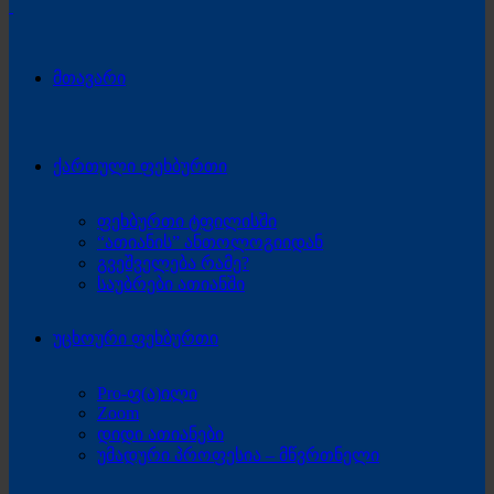
მთავარი
ქართული ფეხბურთი
ფეხბურთი ტფილისში
“ათიანის” ანთოლოგიიდან
გვეშველება რამე?
საუბრები ათიანში
უცხოური ფეხბურთი
Pro-ფ(ა)ილი
Zoom
დიდი ათიანები
უმადური პროფესია – მწვრთნელი