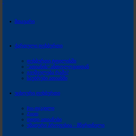
მთავარი
ქართული ფეხბურთი
ფეხბურთი ტფილისში
“ათიანის” ანთოლოგიიდან
გვეშველება რამე?
საუბრები ათიანში
უცხოური ფეხბურთი
Pro-ფ(ა)ილი
Zoom
დიდი ათიანები
უმადური პროფესია – მწვრთნელი