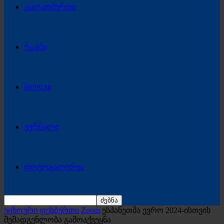
კალათბურთი
რაგბი
ბლოგი
ჟურნალი
ფოტოგალერეა
უცხოური ფეხბურთი
Zoom
ესპანეთმა ევრო 2024-ისთვის
შემადგენლობა გამოაქვეყნა