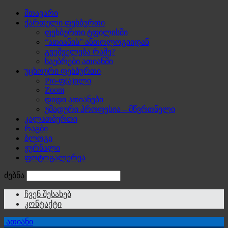
მთავარი
ქართული ფეხბურთი
ფეხბურთი ტფილისში
“ათიანის” ანთოლოგიიდან
გვეშველება რამე?
საუბრები ათიანში
უცხოური ფეხბურთი
Pro-ფ(ა)ილი
Zoom
დიდი ათიანები
უმადური პროფესია – მწვრთნელი
კალათბურთი
რაგბი
ბლოგი
ჟურნალი
ფოტოგალერეა
ძებნა
ჩვენ შესახებ
კონტაქტი
ათიანი