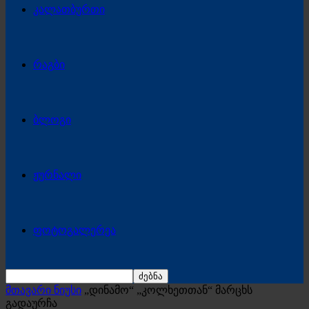
კალათბურთი
რაგბი
ბლოგი
ჟურნალი
ფოტოგალერეა
მთავარი ნიუსი
„დინამო“ „კოლხეთთან“ მარცხს
გადაურჩა