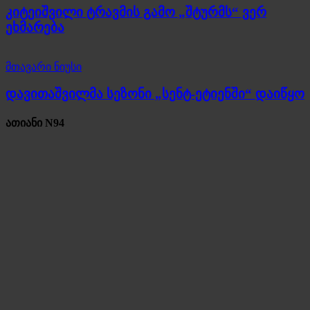
კიტეიშვილი ტრავმის გამო „შტურმს“ ვერ
ეხმარება
მთავარი ნიუსი
დავითაშვილმა სეზონი „სენტ-ეტიენში“ დაიწყო
ათიანი N94