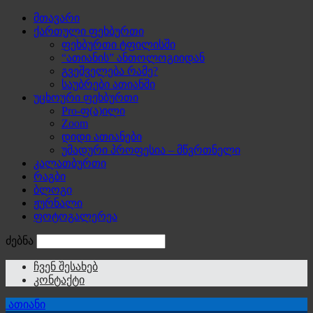
მთავარი
ქართული ფეხბურთი
ფეხბურთი ტფილისში
“ათიანის” ანთოლოგიიდან
გვეშველება რამე?
საუბრები ათიანში
უცხოური ფეხბურთი
Pro-ფ(ა)ილი
Zoom
დიდი ათიანები
უმადური პროფესია – მწვრთნელი
კალათბურთი
რაგბი
ბლოგი
ჟურნალი
ფოტოგალერეა
ძებნა
ჩვენ შესახებ
კონტაქტი
ათიანი