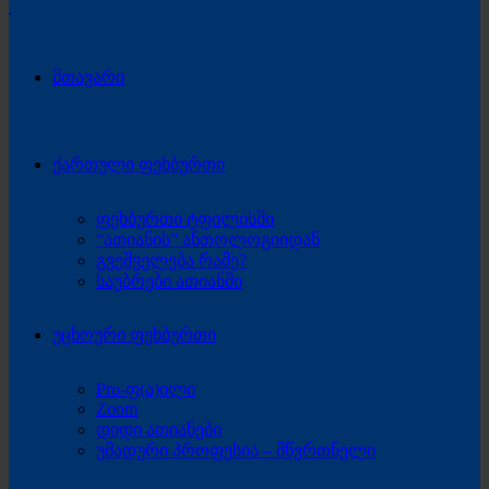
მთავარი
ქართული ფეხბურთი
ფეხბურთი ტფილისში
“ათიანის” ანთოლოგიიდან
გვეშველება რამე?
საუბრები ათიანში
უცხოური ფეხბურთი
Pro-ფ(ა)ილი
Zoom
დიდი ათიანები
უმადური პროფესია – მწვრთნელი