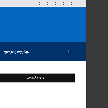
ᲤᲝᲢᲝᲒᲐᲚᲔᲠᲔᲐ
ათიანი N94