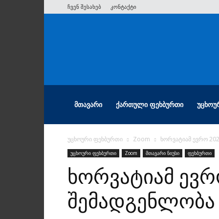
ჩვენ შესახებ
კონტაქტი
ათიანი
ᲛᲗᲐᲕᲐᲠᲘ
ᲥᲐᲠᲗᲣᲚᲘ ᲤᲔᲮᲑᲣᲠᲗᲘ
ᲣᲪᲮᲝᲣ
უცხოური ფეხბურთი
Zoom
ხორვატიამ ევრო 20
უცხოური ფეხბურთი
Zoom
მთავარი ნიუსი
ფეხბურთი
ხორვატიამ ევრ
შემადგენლობა