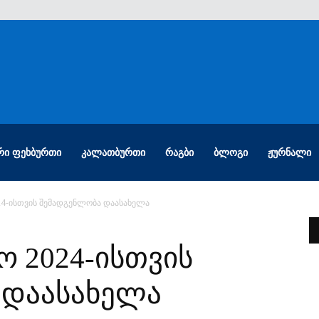
ᲠᲘ ᲤᲔᲮᲑᲣᲠᲗᲘ
ᲙᲐᲚᲐᲗᲑᲣᲠᲗᲘ
ᲠᲐᲒᲑᲘ
ᲑᲚᲝᲒᲘ
ᲟᲣᲠᲜᲐᲚᲘ
24-ისთვის შემადგენლობა დაასახელა
ო 2024-ისთვის
 დაასახელა