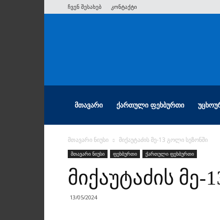
ჩვენ შესახებ
კონტაქტი
ათიანი
ᲛᲗᲐᲕᲐᲠᲘ
ᲥᲐᲠᲗᲣᲚᲘ ᲤᲔᲮᲑᲣᲠᲗᲘ
ᲣᲪᲮᲝᲣ
მთავარი ნიუსი
მიქაუტაძის მე-13 გოლი სეზონში
მთავარი ნიუსი
ფეხბურთი
ქართული ფეხბურთი
მიქაუტაძის მე-
13/05/2024