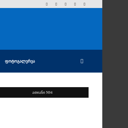
ᲤᲝᲢᲝᲒᲐᲚᲔᲠᲔᲐ
ათიანი N94