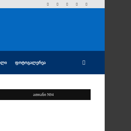
ᲐᲚᲘ
ᲤᲝᲢᲝᲒᲐᲚᲔᲠᲔᲐ
ათიანი N94