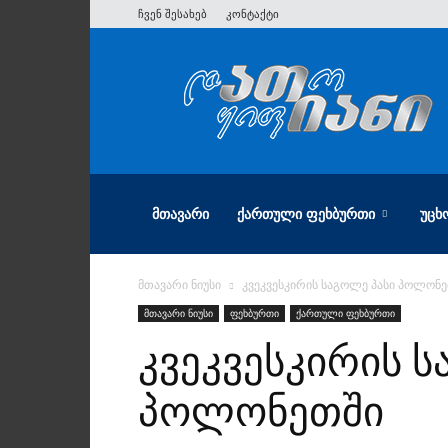
ჩვენ შესახებ
კონტაქტი
ათიანი
ᲛᲗᲐᲕᲐᲠᲘ
ᲥᲐᲠᲗᲣᲚᲘ ᲤᲔᲮᲑᲣᲠᲗᲘ
ᲣᲪᲮ
მთავარი ნიუსი
კვეკვესკირის საგოლე პასი პოლონ
მთავარი ნიუსი
ფეხბურთი
ქართული ფეხბურთი
კვეკვესკირის ს
პოლონეთში