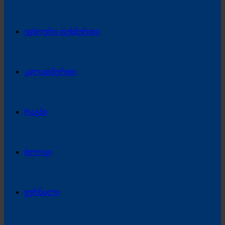
უცხოური ფეხბურთი
კალათბურთი
რაგბი
ბლოგი
ჟურნალი