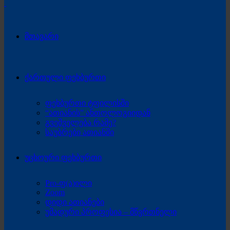
მთავარი
ქართული ფეხბურთი
ფეხბურთი ტფილისში
“ათიანის” ანთოლოგიიდან
გვეშველება რამე?
საუბრები ათიანში
უცხოური ფეხბურთი
Pro-ფ(ა)ილი
Zoom
დიდი ათიანები
უმადური პროფესია – მწვრთნელი