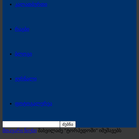
კალათბურთი
რაგბი
ბლოგი
ჟურნალი
ფოტოგალერეა
მთავარი ნიუსი
მახვილაძე “ტორპედოში” იმუშავებს