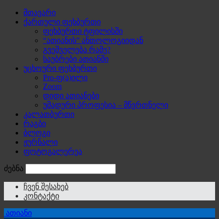
მთავარი
ქართული ფეხბურთი
ფეხბურთი ტფილისში
“ათიანის” ანთოლოგიიდან
გვეშველება რამე?
საუბრები ათიანში
უცხოური ფეხბურთი
Pro-ფ(ა)ილი
Zoom
დიდი ათიანები
უმადური პროფესია – მწვრთნელი
კალათბურთი
რაგბი
ბლოგი
ჟურნალი
ფოტოგალერეა
ძებნა
ჩვენ შესახებ
კონტაქტი
ათიანი