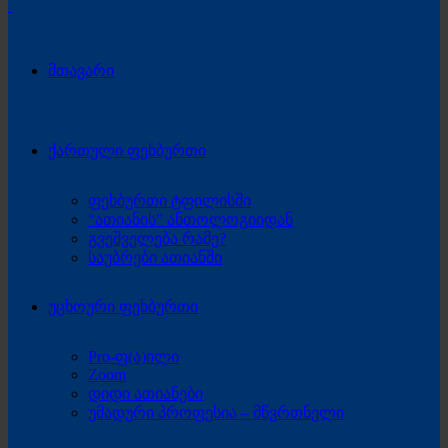
მთავარი
ქართული ფეხბურთი
ფეხბურთი ტფილისში
“ათიანის” ანთოლოგიიდან
გვეშველება რამე?
საუბრები ათიანში
უცხოური ფეხბურთი
Pro-ფ(ა)ილი
Zoom
დიდი ათიანები
უმადური პროფესია – მწვრთნელი