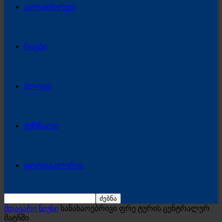
კალათბურთი
რაგბი
ბლოგი
ჟურნალი
ფოტოგალერეა
მთავარი ნიუსი
სანახაოებრივი ფრე ტურის ცენტრალურ
მატჩში