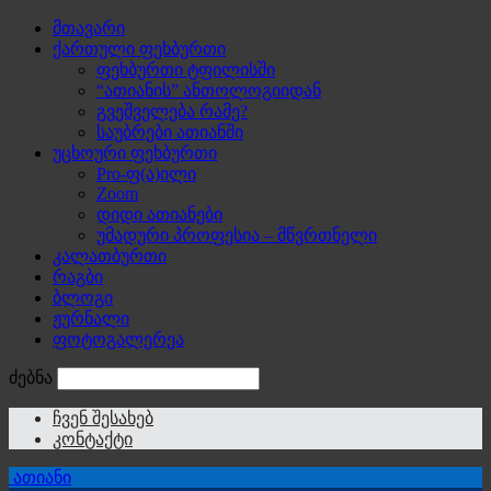
მთავარი
ქართული ფეხბურთი
ფეხბურთი ტფილისში
“ათიანის” ანთოლოგიიდან
გვეშველება რამე?
საუბრები ათიანში
უცხოური ფეხბურთი
Pro-ფ(ა)ილი
Zoom
დიდი ათიანები
უმადური პროფესია – მწვრთნელი
კალათბურთი
რაგბი
ბლოგი
ჟურნალი
ფოტოგალერეა
ძებნა
ჩვენ შესახებ
კონტაქტი
ათიანი