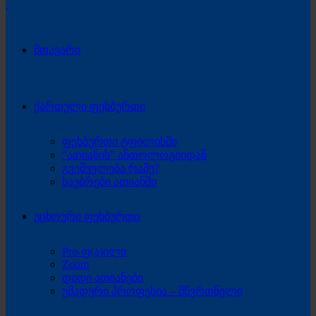
მთავარი
ქართული ფეხბურთი
ფეხბურთი ტფილისში
“ათიანის” ანთოლოგიიდან
გვეშველება რამე?
საუბრები ათიანში
უცხოური ფეხბურთი
Pro-ფ(ა)ილი
Zoom
დიდი ათიანები
უმადური პროფესია – მწვრთნელი