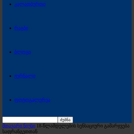
კალათბურთი
რაგბი
ბლოგი
ჟურნალი
ფოტოგალერეა
მთავარი ნიუსი
18-წლამდელების სენსაციური გამარჯვება
საფრანგეთთან