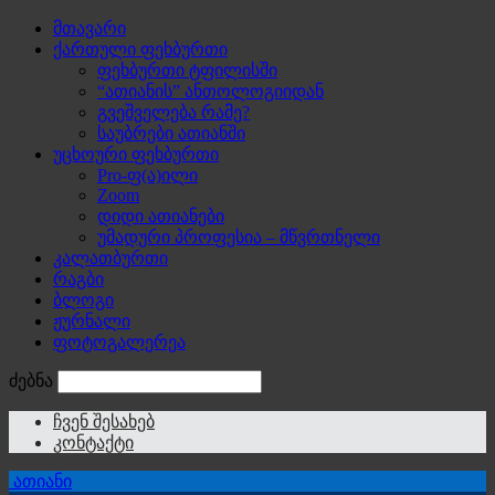
მთავარი
ქართული ფეხბურთი
ფეხბურთი ტფილისში
“ათიანის” ანთოლოგიიდან
გვეშველება რამე?
საუბრები ათიანში
უცხოური ფეხბურთი
Pro-ფ(ა)ილი
Zoom
დიდი ათიანები
უმადური პროფესია – მწვრთნელი
კალათბურთი
რაგბი
ბლოგი
ჟურნალი
ფოტოგალერეა
ძებნა
ჩვენ შესახებ
კონტაქტი
ათიანი