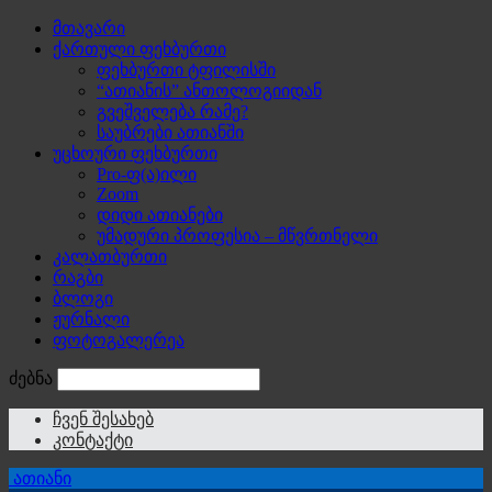
მთავარი
ქართული ფეხბურთი
ფეხბურთი ტფილისში
“ათიანის” ანთოლოგიიდან
გვეშველება რამე?
საუბრები ათიანში
უცხოური ფეხბურთი
Pro-ფ(ა)ილი
Zoom
დიდი ათიანები
უმადური პროფესია – მწვრთნელი
კალათბურთი
რაგბი
ბლოგი
ჟურნალი
ფოტოგალერეა
ძებნა
ჩვენ შესახებ
კონტაქტი
ათიანი