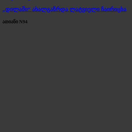
„დილაში“ ახალგაზრდა ლატვიელი ჩაირიცხა
ათიანი N94