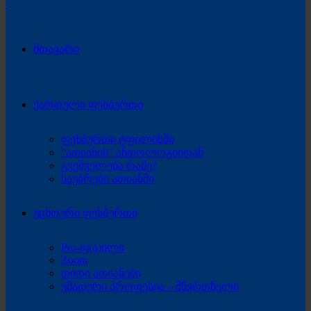
მთავარი
ქართული ფეხბურთი
ფეხბურთი ტფილისში
“ათიანის” ანთოლოგიიდან
გვეშველება რამე?
საუბრები ათიანში
უცხოური ფეხბურთი
Pro-ფ(ა)ილი
Zoom
დიდი ათიანები
უმადური პროფესია – მწვრთნელი