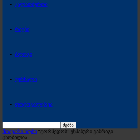
კალათბურთი
რაგბი
ბლოგი
ჟურნალი
ფოტოგალერეა
მთავარი ნიუსი
“ტორპედოს” ესპანური განრიგი
ცნობილია