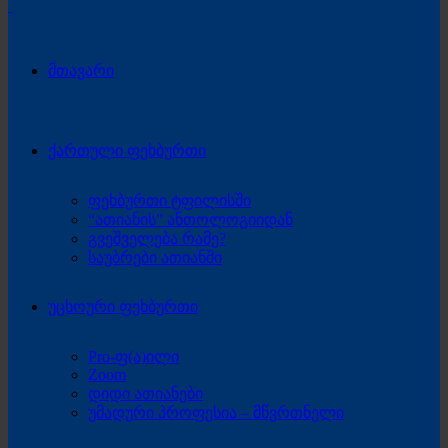
მთავარი
ქართული ფეხბურთი
ფეხბურთი ტფილისში
“ათიანის” ანთოლოგიიდან
გვეშველება რამე?
საუბრები ათიანში
უცხოური ფეხბურთი
Pro-ფ(ა)ილი
Zoom
დიდი ათიანები
უმადური პროფესია – მწვრთნელი