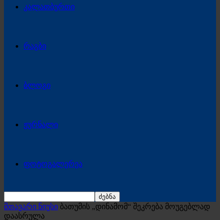
კალათბურთი
რაგბი
ბლოგი
ჟურნალი
ფოტოგალერეა
მთავარი ნიუსი
ბათუმის „დინამომ“ შეკრება მოუგებლად
დაასრულა