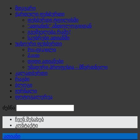
მთავარი
ქართული ფეხბურთი
ფეხბურთი ტფილისში
“ათიანის” ანთოლოგიიდან
გვეშველება რამე?
საუბრები ათიანში
უცხოური ფეხბურთი
Pro-ფ(ა)ილი
Zoom
დიდი ათიანები
უმადური პროფესია – მწვრთნელი
კალათბურთი
რაგბი
ბლოგი
ჟურნალი
ფოტოგალერეა
ძებნა
ჩვენ შესახებ
კონტაქტი
ათიანი