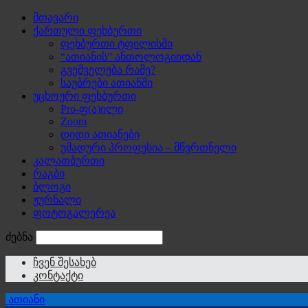
მთავარი
ქართული ფეხბურთი
ფეხბურთი ტფილისში
“ათიანის” ანთოლოგიიდან
გვეშველება რამე?
საუბრები ათიანში
უცხოური ფეხბურთი
Pro-ფ(ა)ილი
Zoom
დიდი ათიანები
უმადური პროფესია – მწვრთნელი
კალათბურთი
რაგბი
ბლოგი
ჟურნალი
ფოტოგალერეა
ძებნა
ჩვენ შესახებ
კონტაქტი
ათიანი