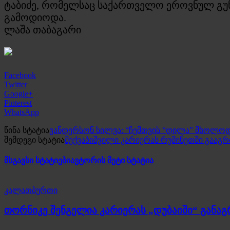
ტაბიძე, რომელსაც საქართველო ეროვნულ გუნ
გამოდიოდა.
ლაშა თაბაგარი
Facebook
Twitter
Google+
Pinterest
WhatsApp
წინა სტატია
ვანდერსონ სილვა: “ჩემთვის “დილა” მხოლოდ
შემდეგი სტატია
მექვაბიშვილი კარიერას რუმინეთში გააგ
მსგავსი სტატიები
ავტორის მეტი სტატია
კალათბურთი
თორნიკე შენგელია კარიერას „დუბაიში“ განა