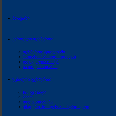
მთავარი
ქართული ფეხბურთი
ფეხბურთი ტფილისში
“ათიანის” ანთოლოგიიდან
გვეშველება რამე?
საუბრები ათიანში
უცხოური ფეხბურთი
Pro-ფ(ა)ილი
Zoom
დიდი ათიანები
უმადური პროფესია – მწვრთნელი