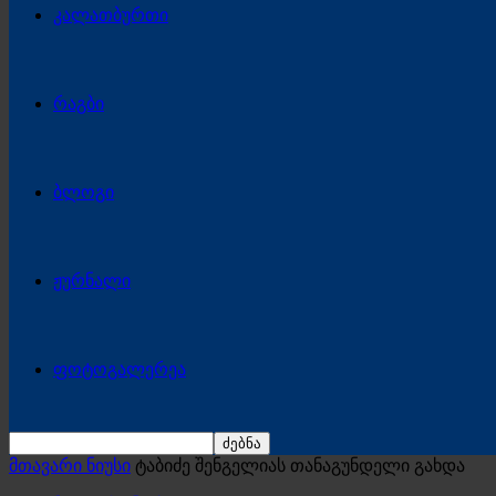
კალათბურთი
რაგბი
ბლოგი
ჟურნალი
ფოტოგალერეა
მთავარი ნიუსი
ტაბიძე შენგელიას თანაგუნდელი გახდა