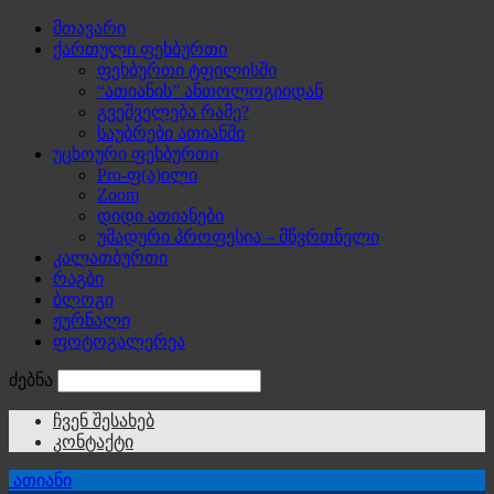
მთავარი
ქართული ფეხბურთი
ფეხბურთი ტფილისში
“ათიანის” ანთოლოგიიდან
გვეშველება რამე?
საუბრები ათიანში
უცხოური ფეხბურთი
Pro-ფ(ა)ილი
Zoom
დიდი ათიანები
უმადური პროფესია – მწვრთნელი
კალათბურთი
რაგბი
ბლოგი
ჟურნალი
ფოტოგალერეა
ძებნა
ჩვენ შესახებ
კონტაქტი
ათიანი