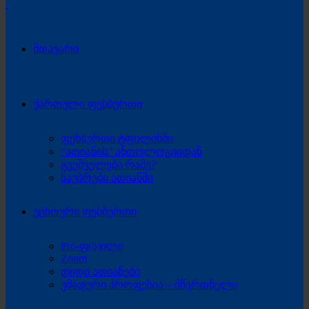
მთავარი
ქართული ფეხბურთი
ფეხბურთი ტფილისში
“ათიანის” ანთოლოგიიდან
გვეშველება რამე?
საუბრები ათიანში
უცხოური ფეხბურთი
Pro-ფ(ა)ილი
Zoom
დიდი ათიანები
უმადური პროფესია – მწვრთნელი