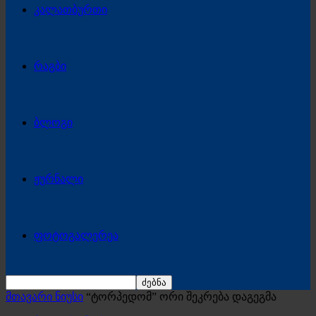
კალათბურთი
რაგბი
ბლოგი
ჟურნალი
ფოტოგალერეა
მთავარი ნიუსი
“ტორპედომ” ორი შეკრება დაგეგმა