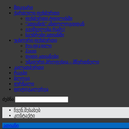
მთავარი
ქართული ფეხბურთი
ფეხბურთი ტფილისში
“ათიანის” ანთოლოგიიდან
გვეშველება რამე?
საუბრები ათიანში
უცხოური ფეხბურთი
Pro-ფ(ა)ილი
Zoom
დიდი ათიანები
უმადური პროფესია – მწვრთნელი
კალათბურთი
რაგბი
ბლოგი
ჟურნალი
ფოტოგალერეა
ძებნა
ჩვენ შესახებ
კონტაქტი
ათიანი