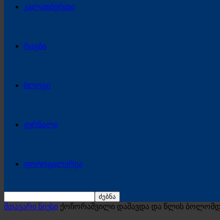
კალათბურთი
რაგბი
ბლოგი
ჟურნალი
ფოტოგალერეა
მთავარი ნიუსი
ქოჩორაშვილი დაშავდა და წლის ბოლომდე