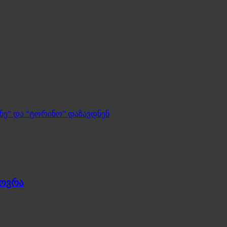
ნე” და “ტორინო” დაზავდნენ
ხოვრა