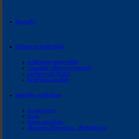
მთავარი
ქართული ფეხბურთი
ფეხბურთი ტფილისში
“ათიანის” ანთოლოგიიდან
გვეშველება რამე?
საუბრები ათიანში
უცხოური ფეხბურთი
Pro-ფ(ა)ილი
Zoom
დიდი ათიანები
უმადური პროფესია – მწვრთნელი