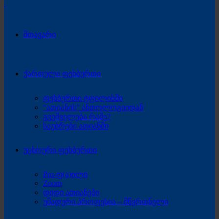
მთავარი
ქართული ფეხბურთი
ფეხბურთი ტფილისში
“ათიანის” ანთოლოგიიდან
გვეშველება რამე?
საუბრები ათიანში
უცხოური ფეხბურთი
Pro-ფ(ა)ილი
Zoom
დიდი ათიანები
უმადური პროფესია – მწვრთნელი