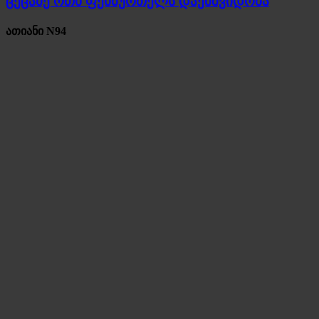
ცეცაძე ოთხ ფეხბურთელს დაემშვიდობა
ათიანი N94