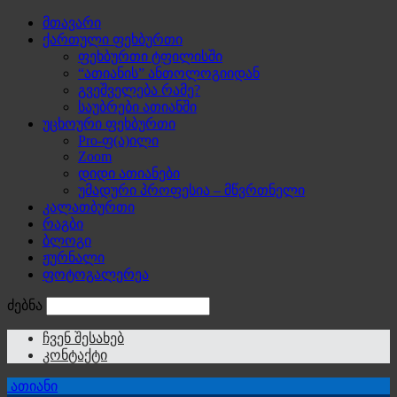
მთავარი
ქართული ფეხბურთი
ფეხბურთი ტფილისში
“ათიანის” ანთოლოგიიდან
გვეშველება რამე?
საუბრები ათიანში
უცხოური ფეხბურთი
Pro-ფ(ა)ილი
Zoom
დიდი ათიანები
უმადური პროფესია – მწვრთნელი
კალათბურთი
რაგბი
ბლოგი
ჟურნალი
ფოტოგალერეა
ძებნა
ჩვენ შესახებ
კონტაქტი
ათიანი