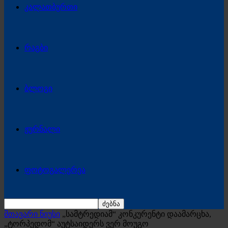
კალათბურთი
რაგბი
ბლოგი
ჟურნალი
ფოტოგალერეა
მთავარი ნიუსი
„სამტრედიამ“ კონკურენტი დაამარცხა,
„ტორპედომ“ აუტსაიდერს ვერ მოუგო