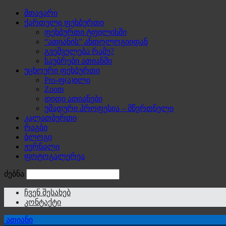
მთავარი
ქართული ფეხბურთი
ფეხბურთი ტფილისში
“ათიანის” ანთოლოგიიდან
გვეშველება რამე?
საუბრები ათიანში
უცხოური ფეხბურთი
Pro-ფ(ა)ილი
Zoom
დიდი ათიანები
უმადური პროფესია – მწვრთნელი
კალათბურთი
რაგბი
ბლოგი
ჟურნალი
ფოტოგალერეა
ძებნა
ჩვენ შესახებ
კონტაქტი
ათიანი