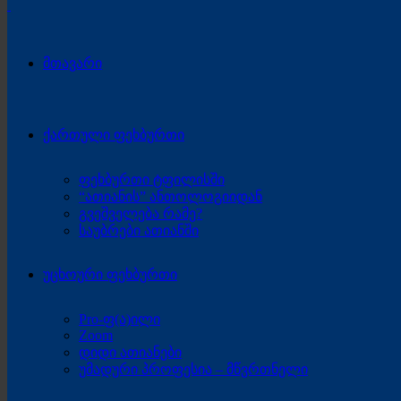
მთავარი
ქართული ფეხბურთი
ფეხბურთი ტფილისში
“ათიანის” ანთოლოგიიდან
გვეშველება რამე?
საუბრები ათიანში
უცხოური ფეხბურთი
Pro-ფ(ა)ილი
Zoom
დიდი ათიანები
უმადური პროფესია – მწვრთნელი